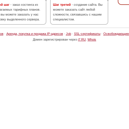
ой шаг
- заказ хостинга из
Шаг третий
- создание сайта. Вы
агаемых тарифных планов.
можете заказать сайт любой
 вы можете заказать у нас
сложности, связавшись с нашим
овку выделенного сервера.
специалистом.
ов
·
Аренда, покупка и продажа IP-адресов
·
Job
·
SSL-сертификаты
·
Освобождающие
Домен зарегистрирован через
i7.RU
.
Whois