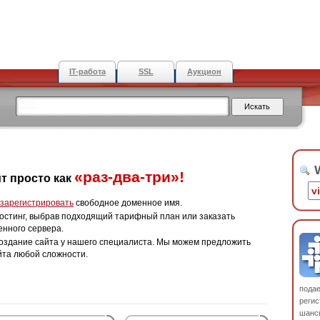
IT-работа
SSL
Аукцион
W
«раз-два-три»!
т просто как
зарегистрировать
свободное доменное имя.
остинг, выбрав подходящий тарифный план или заказать
енного сервера.
оздание сайта у нашего специалиста. Мы можем предложить
йта любой сложности.
пода
регис
шанс