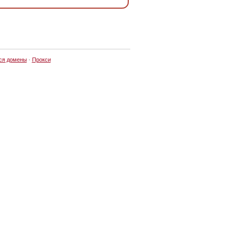
ся домены
·
Прокси